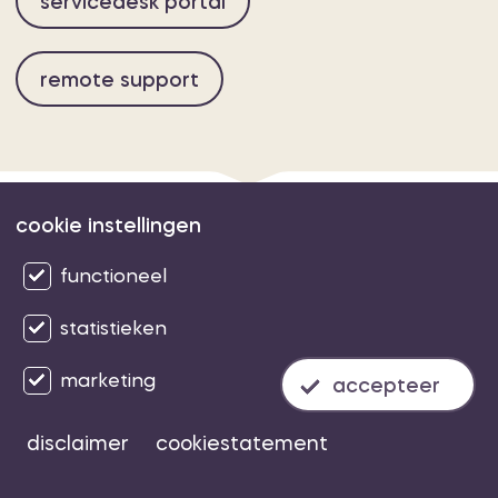
servicedesk portal
remote support
cookie instellingen
© 2026 Crystal ICT
sitemap
cookies
privacy
voorwaarden
(alle rechten voorbehouden)
functioneel
statistieken
marketing
accepteer
disclaimer
cookiestatement
Volg ons op: