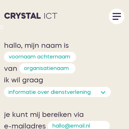
CRYSTAL
CRYSTAL
ICT
ICT
0
aanpak
hallo, mijn naam is
diensten
inspiratie
van
over ons
ik wil graag
0
vacatures
informatie over dienstverlening
contact
je kunt mij bereiken via
015 - 2 577 477
e-mailadres