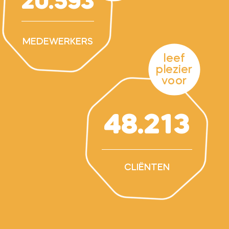
20.593
MEDEWERKERS
leef
plezier
voor
48.213
CLIËNTEN
sitemap
cookies
privacy
voorwaarden