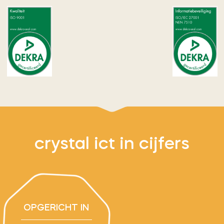
crystal ict in cijfers
OPGERICHT IN